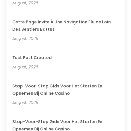
August, 2026
Cette Page Invite À Une Navigation Fluide Loin
Des Sentiers Battus
August, 2026
Test Post Created
August, 2026
Stap-Voor-Stap Gids Voor Het Storten En
Opnemen Bij Online Casino
August, 2026
Stap-Voor-Stap Gids Voor Het Storten En
Opnemen Bij Online Casino